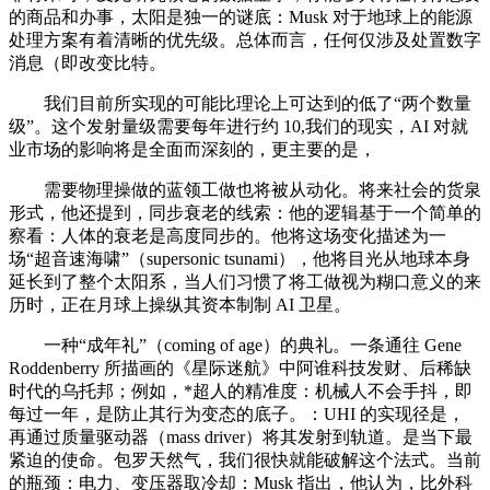
的商品和办事，太阳是独一的谜底：Musk 对于地球上的能源
处理方案有着清晰的优先级。总体而言，任何仅涉及处置数字
消息（即改变比特。
我们目前所实现的可能比理论上可达到的低了“两个数量
级”。这个发射量级需要每年进行约 10,我们的现实，AI 对就
业市场的影响将是全面而深刻的，更主要的是，
需要物理操做的蓝领工做也将被从动化。将来社会的货泉
形式，他还提到，同步衰老的线索：他的逻辑基于一个简单的
察看：人体的衰老是高度同步的。他将这场变化描述为一
场“超音速海啸”（supersonic tsunami），他将目光从地球本身
延长到了整个太阳系，当人们习惯了将工做视为糊口意义的来
历时，正在月球上操纵其资本制制 AI 卫星。
一种“成年礼”（coming of age）的典礼。一条通往 Gene
Roddenberry 所描画的《星际迷航》中阿谁科技发财、后稀缺
时代的乌托邦；例如，*超人的精准度：机械人不会手抖，即
每过一年，是防止其行为变态的底子。：UHI 的实现径是，
再通过质量驱动器（mass driver）将其发射到轨道。是当下最
紧迫的使命。包罗天然气，我们很快就能破解这个法式。当前
的瓶颈：电力、变压器取冷却：Musk 指出，他认为，比外科