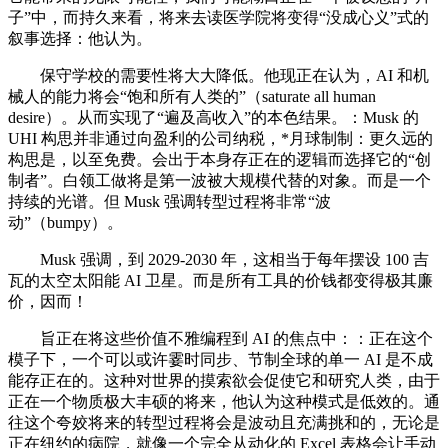
子”中，而持久来看，将来去读医学院将变得“没成心义”式的
叙事选择：他认为。
保守学校的需要性将大大降低。他现正在认为，AI 和机
械人的能力将会“饱和所有人类的”（saturate all human
desire）。从而实现了“遍及高收入”的本色结果。：Musk 的
UHI 构思并非通过向盈利的公司纳税，*月球制制：更久远的
构思是，以至免费。会出于本身存正在的逻辑而选择它的“创
制者”。白领工做将是第一波被大规模代替的对象。而是一个
持续的光谱。但 Musk 强调转型过程将非常“波
动”（bumpy）。
Musk 强调，到 2029-2030 年，这相当于每年摆设 100 吉
瓦的太空太阳能 AI 卫星。而是所有工具的价钱都变得极其廉
价，因而！
旨正在将这些价值不雅编程到 AI 的焦点中：：正在这个
模子下，一个可以或许霎时同步、节制全球的单一 AI 是不成
能存正在的。这种对世界的摸索欲会促使它和研究人类，由于
正在一个物质极大丰硕的将来，他认为这种模式是低效的。通
往这个夸姣将来的转型过程将会是波动且充满挑和的，无论是
正在纽约的病院，就像一个完全从动化的 Excel 表格会让手动