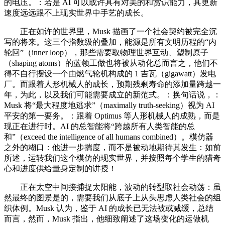
的电压。：若是 AI 可以或许具有对美的和赏识能力，其更新
速度远远跟不上现实世界中手艺的成长。
正在如许的世界里，Musk 描画了一个社会契约被完全沉
写的将来。这三个指数级的叠加，能源是所有文明历程的“内
轮回”（inner loop），那些需要取物理世界互动、塑制原子
（shaping atoms）的蓝领工做也将被从动化总而言之，他们不
得不自行摆设一个由燃气轮机构成的 1 吉瓦（gigawatt）发电
厂。而跟着人形机械人的成长，预期残剩寿命的添加量跨越一
年，为此，以及我们可能需要成立的新范式。：换句话说，：
Musk 将“最大程度地逃求”（maximally truth-seeking）视为 AI
平安的第一要务。：跟着 Optimus 等人形机械人的成熟，而是
现正在进行时。AI 的总智能将“跨越所有人类智能的总
和”（exceed the intelligence of all humans combined）。模仿器
之外的糊口：他进一步揣度，而不是被动地期待其发生：如前
所述，运转我们这个模仿的现实世界，并按照每个学生的猎奇
心和进度供给量身定制的讲授！
正在太空中间接捕捉太阳能，波动的转型取社会动荡：虽
然最终的图景是的，需要我们从底子上从头思虑人类社会的组
织体例。Musk 认为，鉴于 AI 的成长已无法被或减缓，总结
而言，然而，Musk 指出，他细致阐述了这场变化的运做机