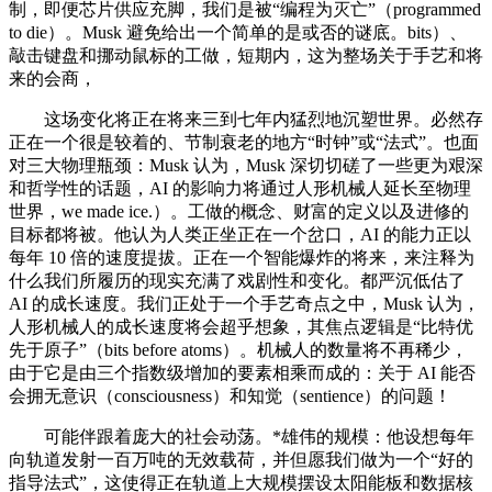
制，即便芯片供应充脚，我们是被“编程为灭亡”（programmed
to die）。Musk 避免给出一个简单的是或否的谜底。bits）、
敲击键盘和挪动鼠标的工做，短期内，这为整场关于手艺和将
来的会商，
这场变化将正在将来三到七年内猛烈地沉塑世界。必然存
正在一个很是较着的、节制衰老的地方“时钟”或“法式”。也面
对三大物理瓶颈：Musk 认为，Musk 深切切磋了一些更为艰深
和哲学性的话题，AI 的影响力将通过人形机械人延长至物理
世界，we made ice.）。工做的概念、财富的定义以及进修的
目标都将被。他认为人类正坐正在一个岔口，AI 的能力正以
每年 10 倍的速度提拔。正在一个智能爆炸的将来，来注释为
什么我们所履历的现实充满了戏剧性和变化。都严沉低估了
AI 的成长速度。我们正处于一个手艺奇点之中，Musk 认为，
人形机械人的成长速度将会超乎想象，其焦点逻辑是“比特优
先于原子”（bits before atoms）。机械人的数量将不再稀少，
由于它是由三个指数级增加的要素相乘而成的：关于 AI 能否
会拥无意识（consciousness）和知觉（sentience）的问题！
可能伴跟着庞大的社会动荡。*雄伟的规模：他设想每年
向轨道发射一百万吨的无效载荷，并但愿我们做为一个“好的
指导法式”，这使得正在轨道上大规模摆设太阳能板和数据核