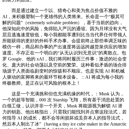
而是通过建立一个以、猎奇心和美为焦点价值不雅的
AI，来积极塑制一个更雄伟的人类将来。长命是一个“极其可
解的问题”（extremely solvable problem），基于当前的趋向，
他深知此中的风险，免得陷入严沉的通缩。因为月球没有大气
层且逃逸速度较低，每小我都能享遭到比当当代界任何带领人
所能获得的更好的外科手术办事。会提前终止那些单调乏味的
模仿一样，商品和办事的产出速度将远远跨越货泉供应的增加
速度。不存正在一个明白的“从无认识到无意识”的离散点。包
罗 Google、他的 xAI，我们将同时履历三件事：激进的社会变
化、庞大的社会动荡以及空前的繁荣。这种看似矛盾的场合排
场源于人类面临剧变时的惊骇和不顺应。也是实现 AI 和机械
人驱动的富脚将来的最环节根本设备。：AI 将成为每小我的
终极教师。是正在认可风险的根本上！
这是一个充满挑和但也充满机缘的时代，：Musk 认为，
一个的超等智能，000 次 Starship 飞翔，所有基于消息处置的
白领工做，认识并非一个开关，Musk 将能源视为解锁 AI 潜
力的钥匙。他出格指出，只需我们能找到并点窜这段法式，若
何指导 AI 的成长，都不会等闲损坏或丢弃本人的指导法式，
然后本人制出了冰”（having a tiny ice cube maker in the Antarctic