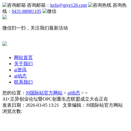
咨询邮箱：
kefu@qiye126.com
咨询热
线：
0431-88981105
微信扫一扫，关注我们最新活动
网站首页
关于我们
ai资讯
ai动态
联系我们
您的位置：
J9国际站官方网站
>
ai动态
> >
AI+立异创业论坛暨OPC创重生态联盟成立大会正在
发表日期：2026-03-05 13:21 文章编辑：J9国际站官方网站
浏览次数: