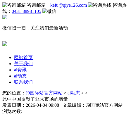
咨询邮箱：
kefu@qiye126.com
咨询热
线：
0431-88981105
微信扫一扫，关注我们最新活动
网站首页
关于我们
ai资讯
ai动态
联系我们
您的位置：
J9国际站官方网站
>
ai动态
> >
此中中国贡献了亚太市场的增量
发表日期：2026-04-04 09:08 文章编辑：J9国际站官方网站
浏览次数: