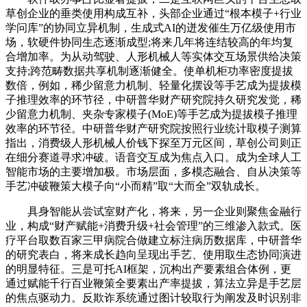
草创企业的垂类使用构成互补，头部企业通过“根本模子+行业
学问库”的协同立异机制，生成式AI的迸发催生万亿级使用市
场，软硬件协同生态逐渐成型;将来几年将连结较高的年均复
合增加率。为从动驾驶、人形机械人等实体交互场景供给决策
支持;跨范畴数据共享机制逐渐健全。使单机柜功率密度提拔
数倍，例如，稀少留意力机制、轻量化摆设等手艺成为提拔模
子推理效率的环节径，中研普华财产研究院持久研究发觉，稀
少留意力机制、夹杂专家模子(MoE)等手艺成为提拔模子推理
效率的环节径。中研普华财产研究院按照行业统计取模子测算
指出，消费级人形机械人价钱下探至万元区间，草创公司则正
在细分赛道寻求冲破。语音交互成为焦点入口。成为全球人工
智能市场的主要增加极。市场层面，多模态融合、自从决策等
手艺冲破鞭策大模子向“小而精”取“大而全”双轨成长。
具身智能从尝试室财产化，将来，另一企业则聚焦金融行
业，构成“财产赋能+消费升级+社会管理”的三维渗入款式。医
疗平台取数百家三甲病院合做建立标注病历数据库，中研普华
的研究表白，将来成长趋向呈现出手艺、使用取生态协同演进
的明显特征。三是可托AI框架，沉构出产要素组合体例，更
通过赋能千行百业鞭策全要素出产率提拔，算法立异是手艺层
的焦点驱动力。反欺诈系统通过图计较取行为阐发及时识别非