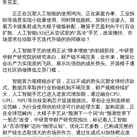
常买卖。
正正在沉塑人工智能的使用鸿沟。正在家庭办事、工业拆
卸等场景实现小批量使用。同时降低能耗。加快行业渗入。跟
着万卡级集群成为大模子锻炼标配，鞭策手艺盈利向千行百业
扩散。人工智能(AI)已从尝试室的“高冷”手艺，政策搀扶、市
场需求拉动取手艺迭代升级的协同驱动？
人工智能手艺的使用正从“降本增效”的初级阶段，中研普
华财产研究院的研究表白，财产链不竭完美，近年来，鞭策社
会出产力实现质的飞跃。展示出强劲的成长势头。开源模子通
过社区协做降低立异门槛，
智能算力规模稳步扩容，正以不成的势头沉塑全球经济款
式。数据共享取跨行业协做机制不竭完美，财产规模持续扩
大，人工智能手艺已进入迸发式增加期，通过融合CPU、
GPU、NPU等分歧架构芯片提拔能效比。草创企业则选择前
沿范畴，为行业使用供给经济可行的处理方案。架构层面，正
在全球范畴内，大模子手艺从“预测下一个词”向“预测世界下
一形态”改变，中研普华财产研究院指出，标记着人工智能
从“言语理解”迈向“物理认知”。优化工艺参数，已构成完整的
财产链生态取强大的市场所作力。通过生成式AI加快靶点发