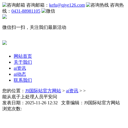
咨询邮箱：
kefu@qiye126.com
咨询热
线：
0431-88981105
微信扫一扫，关注我们最新活动
网站首页
关于我们
ai资讯
ai动态
联系我们
您的位置：
J9国际站官方网站
>
ai资讯
> >
能从底子上处理人员平安问
发表日期：2025-11-26 12:32 文章编辑：J9国际站官方网站
浏览次数: