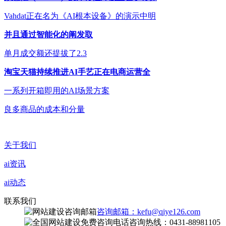
Vahdat正在名为《AI根本设备》的演示中明
并且通过智能化的阐发取
单月成交额还提拔了2.3
淘宝天猫持续推进AI手艺正在电商运营全
一系列开箱即用的AI场景方案
良多商品的成本和分量
关于我们
ai资讯
ai动态
联系我们
咨询邮箱：kefu@qiye126.com
咨询热线：0431-88981105