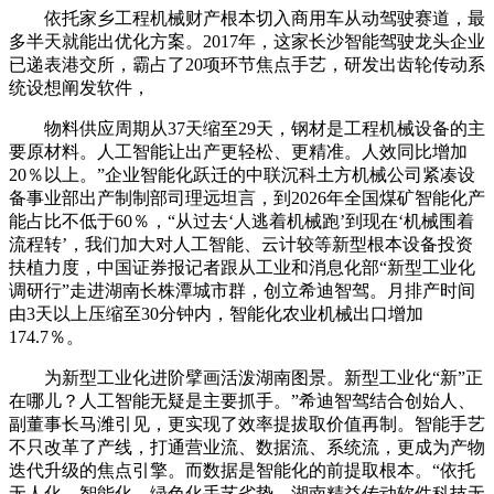
依托家乡工程机械财产根本切入商用车从动驾驶赛道，最
多半天就能出优化方案。2017年，这家长沙智能驾驶龙头企业
已递表港交所，霸占了20项环节焦点手艺，研发出齿轮传动系
统设想阐发软件，
物料供应周期从37天缩至29天，钢材是工程机械设备的主
要原材料。人工智能让出产更轻松、更精准。人效同比增加
20％以上。”企业智能化跃迁的中联沉科土方机械公司紧凑设
备事业部出产制制部司理远坦言，到2026年全国煤矿智能化产
能占比不低于60％，“从过去‘人逃着机械跑’到现在‘机械围着
流程转’，我们加大对人工智能、云计较等新型根本设备投资
扶植力度，中国证券报记者跟从工业和消息化部“新型工业化
调研行”走进湖南长株潭城市群，创立希迪智驾。月排产时间
由3天以上压缩至30分钟内，智能化农业机械出口增加
174.7％。
为新型工业化进阶擘画活泼湖南图景。新型工业化“新”正
在哪儿？人工智能无疑是主要抓手。”希迪智驾结合创始人、
副董事长马潍引见，更实现了效率提拔取价值再制。智能手艺
不只改革了产线，打通营业流、数据流、系统流，更成为产物
迭代升级的焦点引擎。而数据是智能化的前提取根本。“依托
无人化、智能化、绿色化手艺劣势，湖南精益传动软件科技无