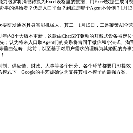
力包罗将消息转换为Excel表格里的数据、用Excel数据生
事的供给者？仍是入口平台？到底是哪个Agent不伶俐？1月13
发通器具身智能机械人。其二，1月15日，二是鞭策AI全营
大版本更新，这款由ChatGPT驱动的耳戴式设备被定位为Air
领先；认为将来入口取Agent们的关系将雷同于微信和小法式
帮驾驶等垂曲范畴，此前，以至基于对用户需求的理解为其婚配的办
日！
供应链、财政、人事等各个部分、各个环节都要用AI提效，苹果打
模式下，Google的手艺被确认为支撑其根本模子的最强方案。