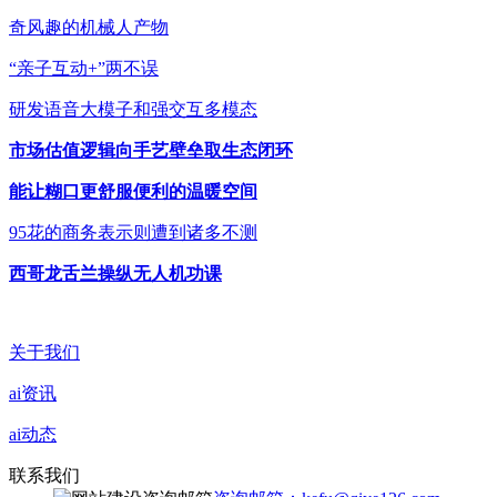
奇风趣的机械人产物
“亲子互动+”两不误
研发语音大模子和强交互多模态
市场估值逻辑向手艺壁垒取生态闭环
能让糊口更舒服便利的温暖空间
95花的商务表示则遭到诸多不测
西哥龙舌兰操纵无人机功课
关于我们
ai资讯
ai动态
联系我们