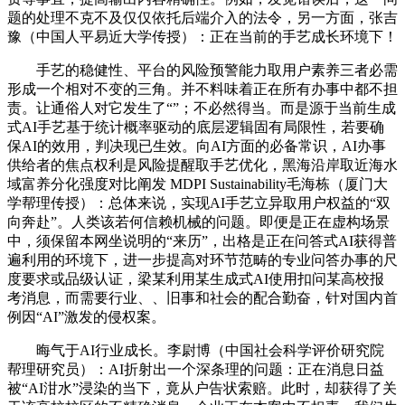
题的处理不克不及仅仅依托后端介入的法令，另一方面，张吉
豫（中国人平易近大学传授）：正在当前的手艺成长环境下！
手艺的稳健性、平台的风险预警能力取用户素养三者必需
形成一个相对不变的三角。并不料味着正在所有办事中都不担
责。让通俗人对它发生了“”；不必然得当。而是源于当前生成
式AI手艺基于统计概率驱动的底层逻辑固有局限性，若要确
保AI的效用，判决现已生效。向AI方面的必备常识，AI办事
供给者的焦点权利是风险提醒取手艺优化，黑海沿岸取近海水
域富养分化强度对比阐发 MDPI Sustainability毛海栋（厦门大
学帮理传授）：总体来说，实现AI手艺立异取用户权益的“双
向奔赴”。人类该若何信赖机械的问题。即便是正在虚构场景
中，须保留本网坐说明的“来历”，出格是正在问答式AI获得普
遍利用的环境下，进一步提高对环节范畴的专业问答办事的尺
度要求或品级认证，梁某利用某生成式AI使用扣问某高校报
考消息，而需要行业、、旧事和社会的配合勤奋，针对国内首
例因“AI”激发的侵权案。
晦气于AI行业成长。李尉博（中国社会科学评价研究院
帮理研究员）：AI折射出一个深条理的问题：正在消息日益
被“AI泔水”浸染的当下，竟从户告状索赔。此时，却获得了关