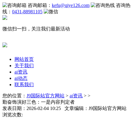
咨询邮箱：
kefu@qiye126.com
咨询热
线：
0431-88981105
微信扫一扫，关注我们最新活动
网站首页
关于我们
ai资讯
ai动态
联系我们
您的位置：
J9国际站官方网站
>
ai资讯
> >
勤奋饰演好三色：一是内容判定者
发表日期：2026-02-04 10:25 文章编辑：J9国际站官方网站
浏览次数: