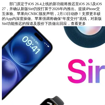
部门原定于iOS 26.4上线的新功能将推迟至iOS 26.5及iOS
27，并确认新版Siri仍按打算于2026年内推出。提拔iPhone交
互体验。苹果向CNBC颁发声明，2月13日动静！支撑更丰硕
的App内深度操做。苹果强调将确保“年度交付”底线，对新版
Siri功能推迟的报道及股价下跌做出回应，查看更多