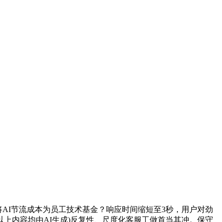
AI节流成本为员工技术基金？响应时间缩短至3秒，用户对劲
以上内容均由AI生成)反复性、尺度化客服工做首当其冲。保守