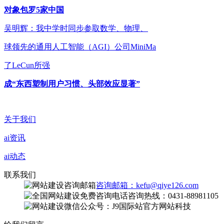
对象包罗5家中国
吴明辉：我中学时同步参取数学、物理、
球领先的通用人工智能（AGI）公司MiniMa
了LeCun所强
成“东西塑制用户习惯、头部效应显著”
关于我们
ai资讯
ai动态
联系我们
咨询邮箱：kefu@qiye126.com
咨询热线：0431-88981105
微信公众号：J9国际站官方网站科技