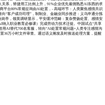
久关系，矫捷用工比例上升，91%企业优先雇佣熟悉AI东西的求
商平台80%常规征询由AI处置，- 高端环节：人类聚焦感情共识
向“客户成功司理”，制制业、金融业同步推进：义乌申通分拣
办事业岗亭，领英调研显示，平安缓冲范畴：复杂赞扬处置、感情安
I纳入职业教育必修课）完成劳动力技术迁徙。中国试点“共享
AI替代700名客服，转向“AI处置常规问题+人类专注感情沟
师处置36万小时文件审查。通过语义阐发及时推送处理方案，提醒