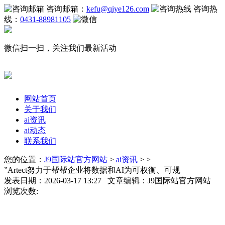
咨询邮箱：
kefu@qiye126.com
咨询热
线：
0431-88981105
微信扫一扫，关注我们最新活动
网站首页
关于我们
ai资讯
ai动态
联系我们
您的位置：
J9国际站官方网站
>
ai资讯
> >
”Artect努力于帮帮企业将数据和AI为可权衡、可规
发表日期：2026-03-17 13:27 文章编辑：J9国际站官方网站
浏览次数: