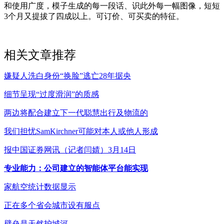
和使用广度，模子生成的每一段话、识此外每一幅图像，短短
3个月又提拔了四成以上。可订价、可买卖的特征。
相关文章推荐
嫌疑人洗白身份“换脸”逃亡28年据央
细节呈现“过度滑润”的质感
两边将配合建立下一代聪慧出行及物流的
我们担忧SamKirchner可能对本人或他人形成
报中国证券网讯（记者闫婧）3月14日
专业能力：公司建立的智能体平台能实现
家航空统计数据显示
正在多个省会城市设有服点
壁垒是天然护城河