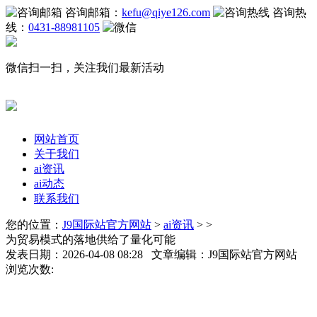
咨询邮箱：
kefu@qiye126.com
咨询热
线：
0431-88981105
微信扫一扫，关注我们最新活动
网站首页
关于我们
ai资讯
ai动态
联系我们
您的位置：
J9国际站官方网站
>
ai资讯
> >
为贸易模式的落地供给了量化可能
发表日期：2026-04-08 08:28 文章编辑：J9国际站官方网站
浏览次数: