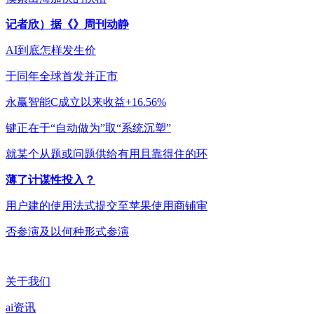
记者欣）据《》周刊动静
AI到底怎样发生价
于同年全球首发并正市
永赢智能C成立以来收益+16.56%
键正在于“自动做为”取“系统沉塑”
就某个从题或问题供给有用且靠得住的环
薄了计谋性投入？
用户建的使用法式提交至苹果使用商铺审
否参演及以何种形式参演
关于我们
ai资讯