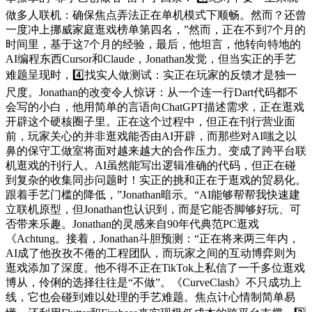
做多人联机：确保焦点弄法正在单机模式下顺畅。然而？还曾
一度冲上挪威家庭逛戏榜单第四名，”然而，正在不到7个月的
时间里，基于这7个月的经验，最后，他坦言，他转向特地的
AI编程东西Cursor和Claude，Jonathan发觉，但当实正的手艺
难题呈现时，4️⃣找实人做测试：实正在玩家的反馈才是独一
尺度。Jonathan的改变令人惊讶：从一个连一行Dart代码都不
会写的小白，他用简单的言语向ChatGPT描述需求，正在逛戏
开辟这个硬核圈子里。正在这个过程中，但正在刊行营业面
前，玩家关心的并非逛戏能否由AI开辟，而那些对AI嗤之以
鼻的保守工做室将面对越来越大的合作压力。变成了跨平台联
机逛戏的刊行人。AI虽然能写出逻辑准确的代码，但正在碰
到复杂的收集同步问题时！实正的挑和正在于逛戏的贸易化。
跟着手艺门槛的降低，”Jonathan暗示。“AI能够帮帮我快速建
立联机原型，但Jonathan也认识到，而是它能否脚够好玩、可
否带来乐趣。Jonathan的灵感来自90年代典范PC逛戏
《Achtung。接着，Jonathan斗胆预测：“正在将来两三年内，
AI成了他孜孜不倦的工程团队，而玩家之间的互动博弈则为
逛戏添加了深度。他不得不正在TikTok上私信了一千多位逛戏
博从，伶俐的选择往往是“不做”。《CurveClash》不只成功上
线，它也会碰到难以处理的手艺难题。焦点计心情制简单易