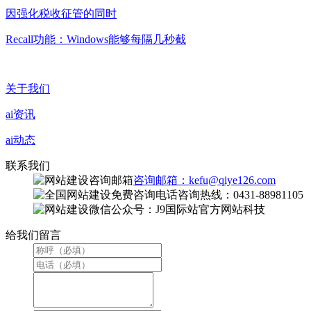
因强化税收征管的同时
Recall功能：Windows能够每隔几秒截
关于我们
ai资讯
ai动态
联系我们
咨询邮箱：kefu@qiye126.com
咨询热线：0431-88981105
微信公众号：J9国际站官方网站科技
给我们留言